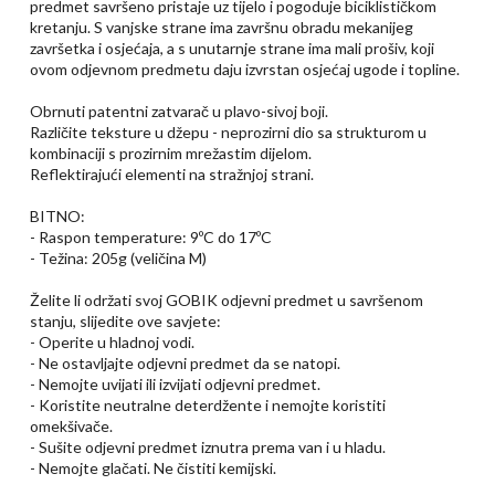
predmet savršeno pristaje uz tijelo i pogoduje biciklističkom
kretanju. S vanjske strane ima završnu obradu mekanijeg
završetka i osjećaja, a s unutarnje strane ima mali prošiv, koji
ovom odjevnom predmetu daju izvrstan osjećaj ugode i topline.
Obrnuti patentni zatvarač u plavo-sivoj boji.
Različite teksture u džepu - neprozirni dio sa strukturom u
kombinaciji s prozirnim mrežastim dijelom.
Reflektirajući elementi na stražnjoj strani.
BITNO:
- Raspon temperature: 9ºC do 17ºC
- Težina: 205g (veličina M)
Želite li održati svoj GOBIK odjevni predmet u savršenom
stanju, slijedite ove savjete:
- Operite u hladnoj vodi.
- Ne ostavljajte odjevni predmet da se natopi.
- Nemojte uvijati ili izvijati odjevni predmet.
- Koristite neutralne deterdžente i nemojte koristiti
omekšivače.
- Sušite odjevni predmet iznutra prema van i u hladu.
- Nemojte glačati. Ne čistiti kemijski.