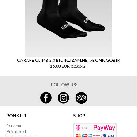
ČARAPE CLIMB 2.0 BICIKLIZAM.NETxBONK GOBIK
16,00 EUR
(120,55 kn)
FOLLOW US:
BONK.HR
SHOP
O nama
Privatnost