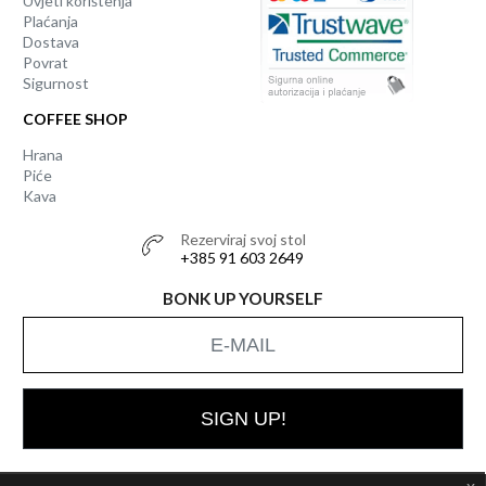
Uvjeti korištenja
Plaćanja
Dostava
Povrat
Sigurnost
COFFEE SHOP
Hrana
Piće
Kava
Rezerviraj svoj stol
+385 91 603 2649
BONK UP YOURSELF
SIGN UP!