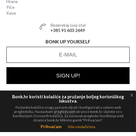
Hrana
Piće
Kava
Rezerviraj svoj stol
+385 91 603 2649
BONK UP YOURSELF
SIGN UP!
x
Bonk.hr koristi kolačiće za pružanje boljeg korisničkog
iskustva.
Postavke kolačića mogu se kontrolirati i konfigurirati u vašem web
All rights
© 2026 Bonk
pregledniku. Nastavkom pregleda web stranice bonk.hr slažete se s
reserved.
korištenjem Osnovnih kolačića. Za nastavak pregleda i korištenja web
stranice bonk.hr kliknite gumb "Prihvaćam".
Prihvaćam
Više o kolačićima