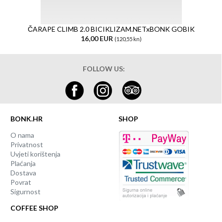
ČARAPE CLIMB 2.0 BICIKLIZAM.NETxBONK GOBIK
16,00 EUR
(120,55 kn)
FOLLOW US:
BONK.HR
SHOP
O nama
Privatnost
Uvjeti korištenja
Plaćanja
Dostava
Povrat
Sigurnost
COFFEE SHOP