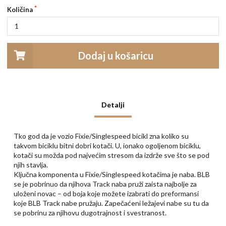
Količina
Dodaj u košaricu
Detalji
Tko god da je vozio Fixie/Singlespeed bicikl zna koliko su
takvom biciklu bitni dobri kotači. U, ionako ogoljenom biciklu,
kotači su možda pod najvećim stresom da izdrže sve što se pod
njih stavlja.
Ključna komponenta u Fixie/Singlespeed kotačima je naba. BLB
se je pobrinuo da njihova Track naba pruži zaista najbolje za
uloženi novac – od boja koje možete izabrati do preformansi
koje BLB Track nabe pružaju. Zapečaćeni ležajevi nabe su tu da
se pobrinu za njihovu dugotrajnost i svestranost.