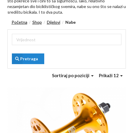
što pokreće sve i čini to sa sigurnošću. Iako, relativno
nezamjetan dio biciklističkog svemira, nabe su ono što se nalazi u
središtu bicikala. I to dva puta.
Početna
Shop
Dijelovi
Nabe
/
/
/
Pretraga
Sortiraj
po poziciji
Prikaži 12