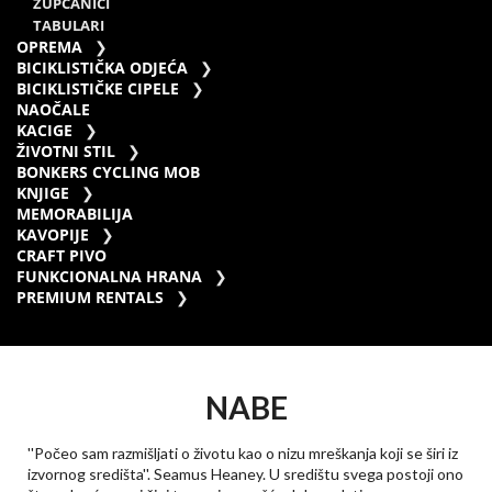
ZUPČANICI
TABULARI
OPREMA
BICIKLISTIČKA ODJEĆA
BICIKLISTIČKE CIPELE
NAOČALE
KACIGE
ŽIVOTNI STIL
BONKERS CYCLING MOB
KNJIGE
MEMORABILIJA
KAVOPIJE
CRAFT PIVO
FUNKCIONALNA HRANA
PREMIUM RENTALS
NABE
''Počeo sam razmišljati o životu kao o nizu mreškanja koji se širi iz
izvornog središta''. Seamus Heaney. U središtu svega postoji ono