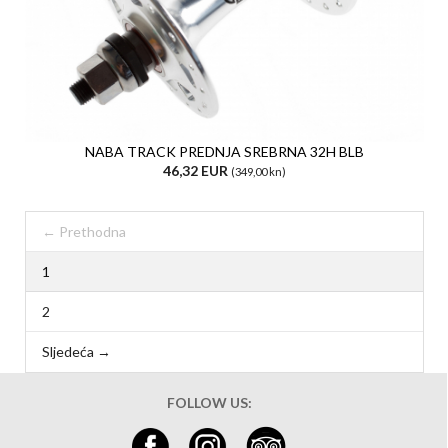
NABA TRACK PREDNJA SREBRNA 32H BLB
46,32 EUR
(349,00 kn)
← Prethodna
1
2
Sljedeća →
FOLLOW US: