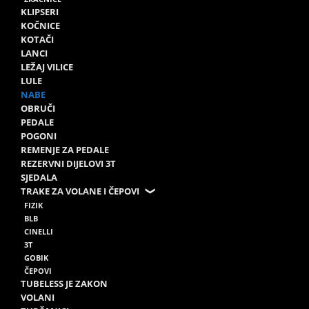
KLIPSERI
KOČNICE
KOTAČI
LANCI
LEŽAJ VILICE
LULE
NABE
OBRUČI
PEDALE
POGONI
REMENJE ZA PEDALE
REZERVNI DIJELOVI 3T
SJEDALA
TRAKE ZA VOLANE I ČEPOVI
FIZIK
BLB
CINELLI
3T
GOBIK
ČEPOVI
TUBELESS JE ZAKON
VOLANI