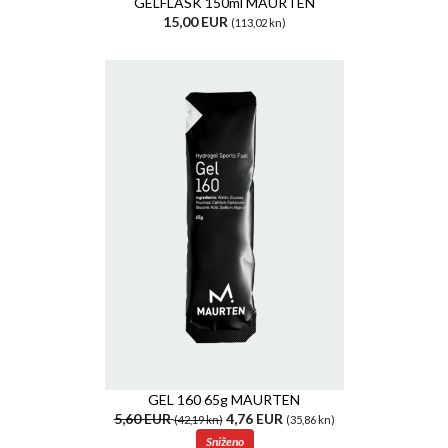
GELFLASK 150ml MAURTEN
15,00 EUR
(113,02 kn)
GEL 160 65g MAURTEN
5,60 EUR
4,76 EUR
(42,19 kn)
(35,86 kn)
Sniženo