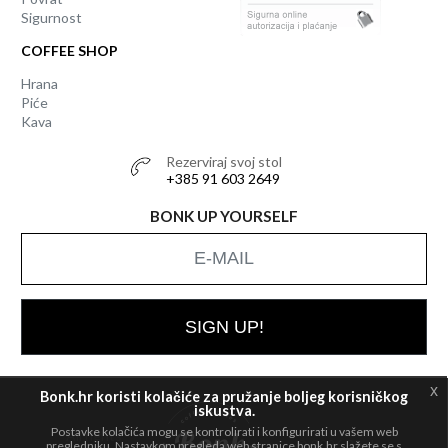
Sigurnost
COFFEE SHOP
Hrana
Piće
Kava
Rezerviraj svoj stol
+385 91 603 2649
BONK UP YOURSELF
SIGN UP!
x
Bonk.hr koristi kolačiće za pružanje boljeg korisničkog
iskustva.
Postavke kolačića mogu se kontrolirati i konfigurirati u vašem web
All rights
© 2026 Bonk
pregledniku. Nastavkom pregleda web stranice bonk.hr slažete se s