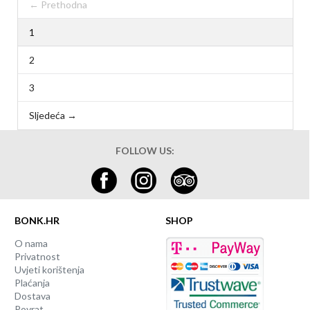
← Prethodna
1
2
3
Sljedeća →
FOLLOW US:
BONK.HR
SHOP
O nama
Privatnost
Uvjeti korištenja
Plaćanja
Dostava
Povrat