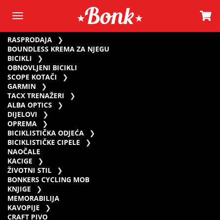
RASPRODAJA
BOUNDLESS KREMA ZA NJEGU
BICIKLI
OBNOVLJENI BICIKLI
SCOPE KOTAČI
GARMIN
TACX TRENAŽERI
ALBA OPTICS
DIJELOVI
OPREMA
BICIKLISTIČKA ODJEĆA
BICIKLISTIČKE CIPELE
NAOČALE
KACIGE
ŽIVOTNI STIL
BONKERS CYCLING MOB
KNJIGE
MEMORABILIJA
KAVOPIJE
CRAFT PIVO