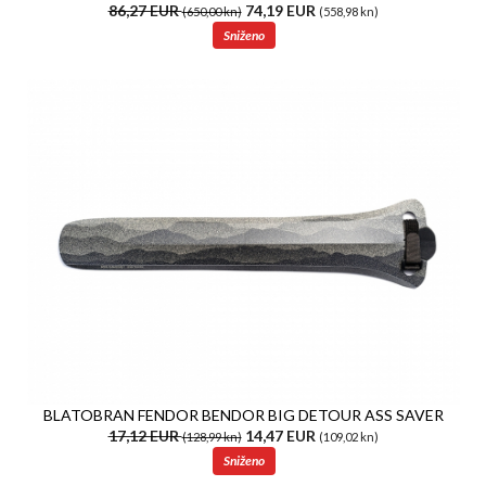
86,27 EUR
74,19 EUR
(650,00 kn)
(558,98 kn)
Sniženo
BLATOBRAN FENDOR BENDOR BIG DETOUR ASS SAVER
17,12 EUR
14,47 EUR
(128,99 kn)
(109,02 kn)
Sniženo