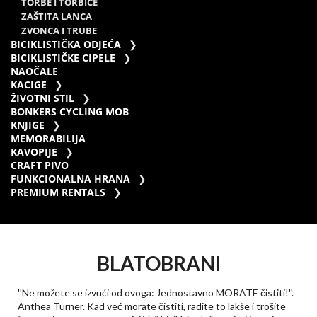
TORBE I TORBICE
ZAŠTITA LANCA
ZVONCA I TRUBE
BICIKLISTIČKA ODJEĆA
BICIKLISTIČKE CIPELE
NAOČALE
KACIGE
ŽIVOTNI STIL
BONKERS CYCLING MOB
KNJIGE
MEMORABILIJA
KAVOPIJE
CRAFT PIVO
FUNKCIONALNA HRANA
PREMIUM RENTALS
BLATOBRANI
''Ne možete se izvući od ovoga: Jednostavno MORATE čistiti!''.
Anthea Turner. Kad već morate čistiti, radite to lakše i trošite