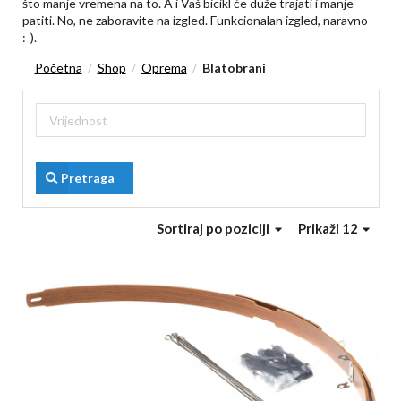
što manje vremena na to. A i Vaš bicikl će duže trajati i manje
patiti. No, ne zaboravite na izgled. Funkcionalan izgled, naravno
:-).
Početna
Shop
Oprema
Blatobrani
/
/
/
Pretraga
Sortiraj
po poziciji
Prikaži 12