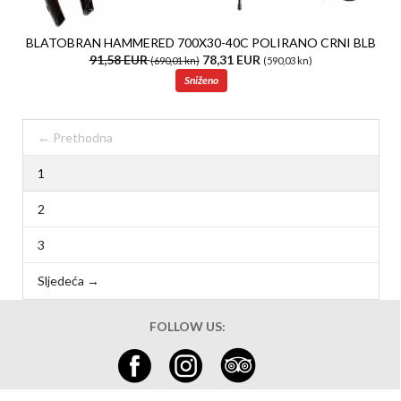
BLATOBRAN HAMMERED 700X30-40C POLIRANO CRNI BLB
91,58 EUR
78,31 EUR
(690,01 kn)
(590,03 kn)
Sniženo
← Prethodna
1
2
3
Sljedeća →
FOLLOW US: