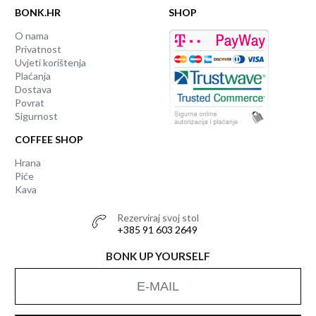
BONK.HR
SHOP
O nama
Privatnost
Uvjeti korištenja
Plaćanja
Dostava
Povrat
Sigurnost
COFFEE SHOP
Hrana
Piće
Kava
Rezerviraj svoj stol
+385 91 603 2649
BONK UP YOURSELF