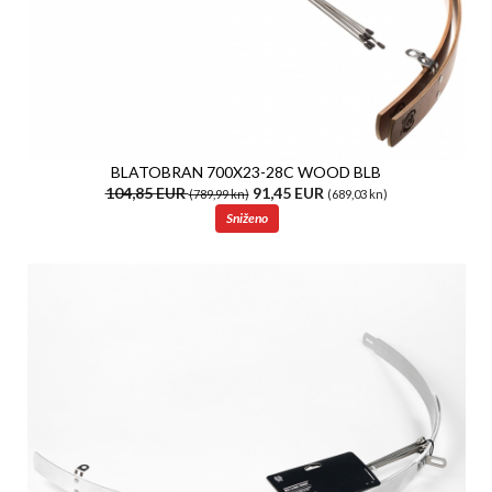
BLATOBRAN 700X23-28C WOOD BLB
104,85 EUR
91,45 EUR
(789,99 kn)
(689,03 kn)
Sniženo