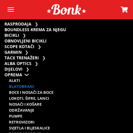
RASPRODAJA
BOUNDLESS KREMA ZA NJEGU
BICIKLI
OBNOVLJENI BICIKLI
SCOPE KOTAČI
GARMIN
TACX TRENAŽERI
ALBA OPTICS
DIJELOVI
OPREMA
ALATI
BLATOBRANI
BOCE I NOSAČI ZA BOCE
LOKOTI, ŠIFRE, LANCI
NOSAČI I KOŠARE
ODRŽAVANJE
PUMPE
RETROVIZORI
SVJETLA I BLJESKALICE