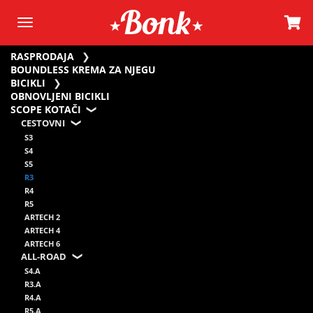
RASPRODAJA
BOUNDLESS KREMA ZA NJEGU
BICIKLI
OBNOVLJENI BICIKLI
SCOPE KOTAČI
CESTOVNI
S3
S4
S5
R3
R4
R5
ARTECH 2
ARTECH 4
ARTECH 6
ALL-ROAD
S4.A
R3.A
R4.A
R5.A