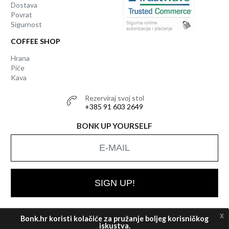
Dostava
Povrat
Sigurnost
COFFEE SHOP
Hrana
Piće
Kava
Rezerviraj svoj stol
+385 91 603 2649
BONK UP YOURSELF
SIGN UP!
x
Bonk.hr koristi kolačiće za pružanje boljeg korisničkog
iskustva.