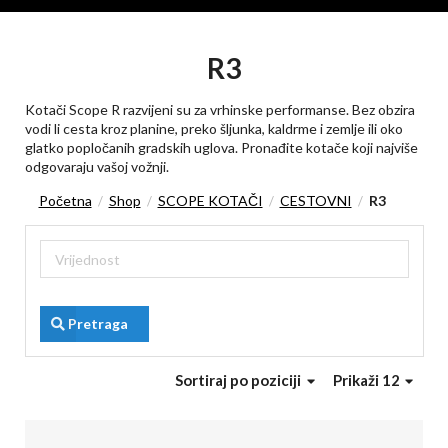
R3
Kotači Scope R razvijeni su za vrhinske performanse. Bez obzira
vodi li cesta kroz planine, preko šljunka, kaldrme i zemlje ili oko
glatko popločanih gradskih uglova. Pronađite kotače koji najviše
odgovaraju vašoj vožnji.
Početna
Shop
SCOPE KOTAČI
CESTOVNI
R3
/
/
/
/
Pretraga
Sortiraj
po poziciji
Prikaži 12