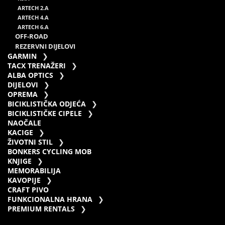
ARTECH 2.A
ARTECH 4.A
ARTECH 6.A
OFF-ROAD
REZERVNI DIJELOVI
GARMIN
TACX TRENAŽERI
ALBA OPTICS
DIJELOVI
OPREMA
BICIKLISTIČKA ODJEĆA
BICIKLISTIČKE CIPELE
NAOČALE
KACIGE
ŽIVOTNI STIL
BONKERS CYCLING MOB
KNJIGE
MEMORABILIJA
KAVOPIJE
CRAFT PIVO
FUNKCIONALNA HRANA
PREMIUM RENTALS