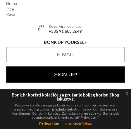
Hrana
Piće
Kava
Rezerviraj svoj stol
+385 91 603 2649
BONK UP YOURSELF
SIGN UP!
x
Bonk.hr koristi kolačiće za pružanje boljeg korisničkog
iskustva.
Postavke kolačića mogu se kontrolirati i konfigurirati u vašem web
All rights
© 2026 Bonk
pregledniku. Nastavkom pregleda web stranice bonk.hr slažete se s
reserved.
korištenjem Osnovnih kolačića. Za nastavak pregleda i korištenja web
stranice bonk.hr kliknite gumb "Prihvaćam".
Prihvaćam
Više o kolačićima