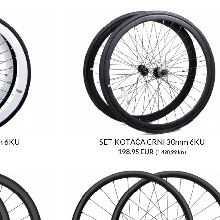
m 6KU
SET KOTAČA CRNI 30mm 6KU
198,95 EUR
(1.498,99 kn)