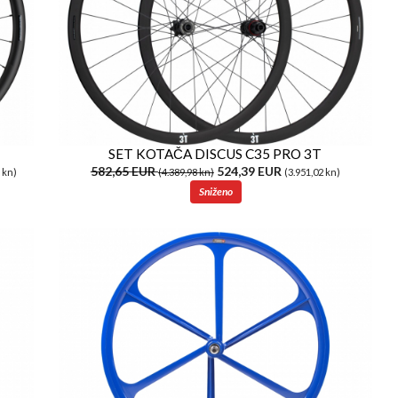
SET KOTAČA DISCUS C35 PRO 3T
582,65 EUR
524,39 EUR
 kn)
(4.389,98 kn)
(3.951,02 kn)
Sniženo