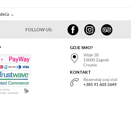
edeća →
FOLLOW US:
P
GDJE SMO?
Vrbje 1B
10000 Zagreb
Croatia
KONTAKT
Rezerviraj svoj stol
+385 91 603 2649