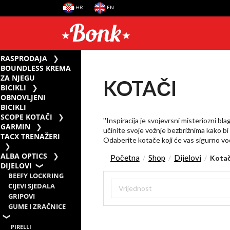
HR
EN
RASPRODAJA
BOUNDLESS KREMA
ZA NJEGU
KOTAČI
BICIKLI
OBNOVLJENI
BICIKLI
SCOPE KOTAČI
''Inspiracija je svojevrsni misteriozni b
GARMIN
učinite svoje vožnje bezbrižnima kako bi 
TACX TRENAŽERI
Odaberite kotače koji će vas sigurno vod
ALBA OPTICS
Početna
Shop
Dijelovi
Kotač
/
/
/
DIJELOVI
BEEFY LOCKRING
CIJEVI SJEDALA
GRIPOVI
GUME I ZRAČNICE
PIRELLI