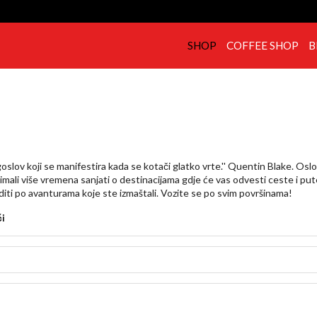
SHOP
COFFEE SHOP
B
lagoslov koji se manifestira kada se kotači glatko vrte.'' Quentin Blake. Os
imali više vremena sanjati o destinacijama gdje će vas odvesti ceste i pute
iti po avanturama koje ste izmaštali. Vozite se po svim površinama!
i