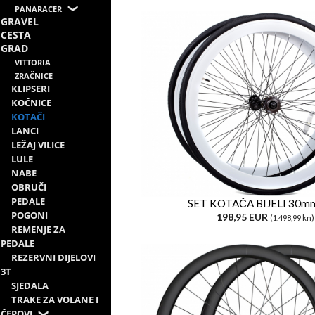
PANARACER
GRAVEL
CESTA
GRAD
VITTORIA
ZRAČNICE
KLIPSERI
KOČNICE
KOTAČI
LANCI
LEŽAJ VILICE
LULE
NABE
OBRUČI
PEDALE
SET KOTAČA BIJELI 30m
POGONI
198,95 EUR
(1.498,99 kn)
REMENJE ZA
PEDALE
REZERVNI DIJELOVI
3T
SJEDALA
TRAKE ZA VOLANE I
ČEPOVI