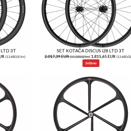
 LTD 3T
SET KOTAČA DISCUS i28 LTD 3T
EUR
2.017,39 EUR
1.815,65 EUR
(13.680,01 kn)
(15.200,02 kn)
(13.680,01
Sniženo