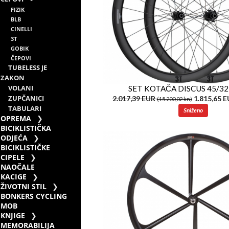
FIZIK
BLB
CINELLI
3T
GOBIK
ČEPOVI
TUBELESS JE
ZAKON
VOLANI
SET KOTAČA DISCUS 45/32
ZUPČANICI
2.017,39 EUR
1.815,65 
(15.200,02 kn)
TABULARI
Sniženo
OPREMA
BICIKLISTIČKA
ODJEĆA
BICIKLISTIČKE
CIPELE
NAOČALE
KACIGE
ŽIVOTNI STIL
BONKERS CYCLING
MOB
KNJIGE
MEMORABILIJA