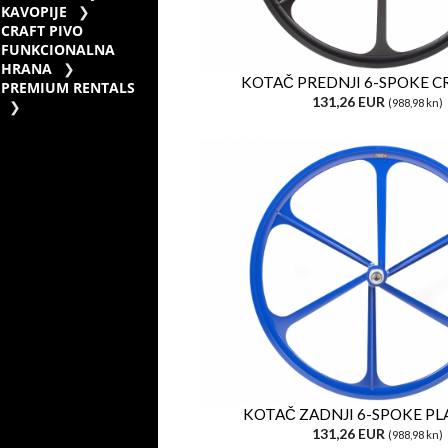
KAVOPIJE
CRAFT PIVO
FUNKCIONALNA
HRANA
KOTAČ PREDNJI 6-SPOKE C
PREMIUM RENTALS
131,26 EUR
(988,98 kn)
KOTAČ ZADNJI 6-SPOKE PL
131,26 EUR
(988,98 kn)