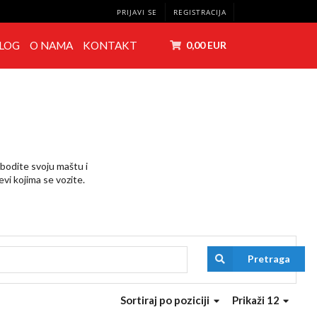
PRIJAVI SE
REGISTRACIJA
LOG
O NAMA
KONTAKT
0,00 EUR
lobodite svoju maštu i
vi kojima se vozite.
Pretraga
Sortiraj
po poziciji
Prikaži 12