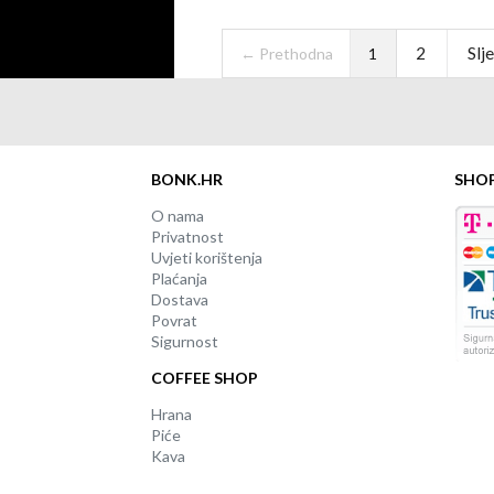
2
Slj
← Prethodna
1
BONK.HR
SHO
O nama
Privatnost
Uvjeti korištenja
Plaćanja
Dostava
Povrat
Sigurnost
COFFEE SHOP
Hrana
Piće
Kava