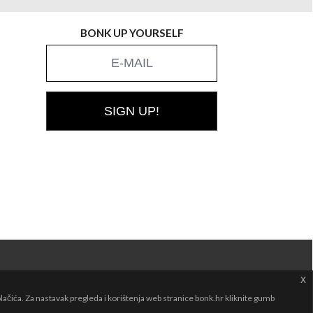
BONK UP YOURSELF
SIGN UP!
x
čića. Za nastavak pregleda i korištenja web stranice bonk.hr kliknite gumb