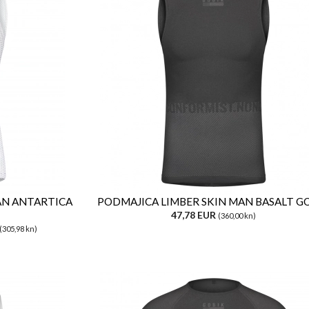
AN ANTARTICA
PODMAJICA LIMBER SKIN MAN BASALT G
47,78 EUR
(360,00 kn)
(305,98 kn)