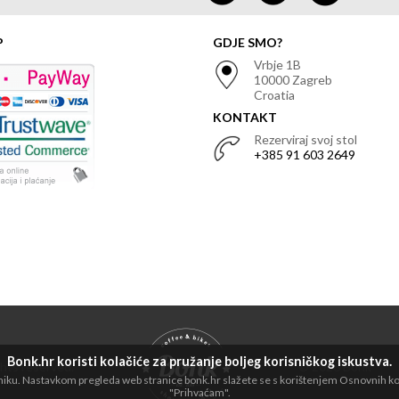
P
GDJE SMO?
Vrbje 1B
10000 Zagreb
Croatia
KONTAKT
Rezerviraj svoj stol
+385 91 603 2649
Bonk.hr koristi kolačiće za pružanje boljeg korisničkog iskustva.
ights reserved.
© 2026 Bonk
dniku. Nastavkom pregleda web stranice bonk.hr slažete se s korištenjem Osnovnih kola
"Prihvaćam".