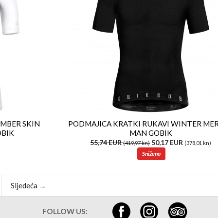
IMBER SKIN
PODMAJICA KRATKI RUKAVI WINTER ME
OBIK
MAN GOBIK
55,74 EUR
50,17 EUR
(419,97 kn)
(378,01 kn)
Sniženo
Sljedeća →
FOLLOW US: