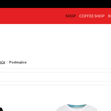
SHOP
COFFEE SHOP
B
jeća
Podmajice
/