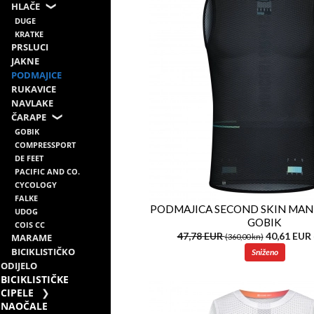
HLAČE
DUGE
KRATKE
PRSLUCI
JAKNE
PODMAJICE
RUKAVICE
NAVLAKE
ČARAPE
GOBIK
COMPRESSPORT
DE FEET
PACIFIC AND CO.
CYCOLOGY
FALKE
PODMAJICA SECOND SKIN MAN
UDOG
GOBIK
COIS CC
47,78 EUR
40,61 EUR
MARAME
(360,00 kn)
BICIKLISTIČKO
Sniženo
ODIJELO
BICIKLISTIČKE
CIPELE
NAOČALE