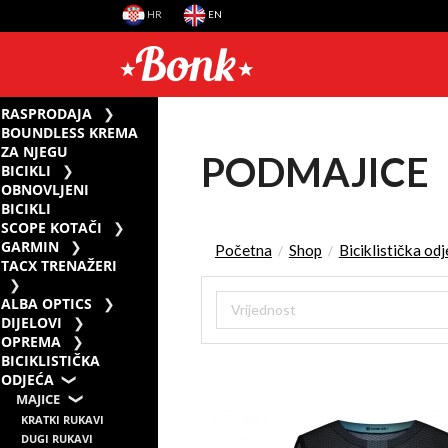
HR
EN
RASPRODAJA
BOUNDLESS KREMA
ZA NJEGU
PODMAJICE
BICIKLI
OBNOVLJENI
BICIKLI
SCOPE KOTAČI
GARMIN
Početna
Shop
Biciklistička od
/
/
TACX TRENAŽERI
ALBA OPTICS
DIJELOVI
OPREMA
BICIKLISTIČKA
ODJEĆA
MAJICE
KRATKI RUKAVI
DUGI RUKAVI