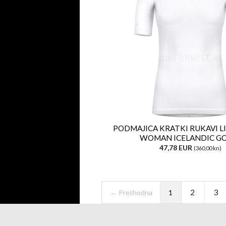
PODMAJICA KRATKI RUKAVI L
WOMAN ICELANDIC G
47,78 EUR
(360,00 kn)
2
3
← Prethodna
1