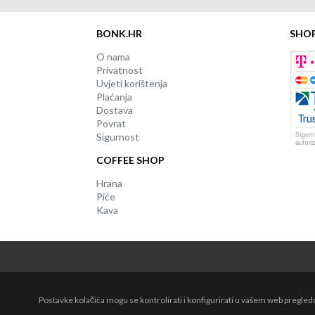
BONK.HR
SHO
O nama
Privatnost
Uvjeti korištenja
Plaćanja
Dostava
Povrat
Sigurnost
COFFEE SHOP
Hrana
Piće
Kava
All r
Postavke kolačića mogu se kontrolirati i konfigurirati u vašem web pregle