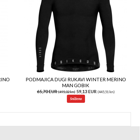
RINO
PODMAJICA DUGI RUKAVI WINTER MERINO
MAN GOBIK
65,70 EUR
59,13 EUR
(495,02 kn)
(445,51 kn)
Sniženo