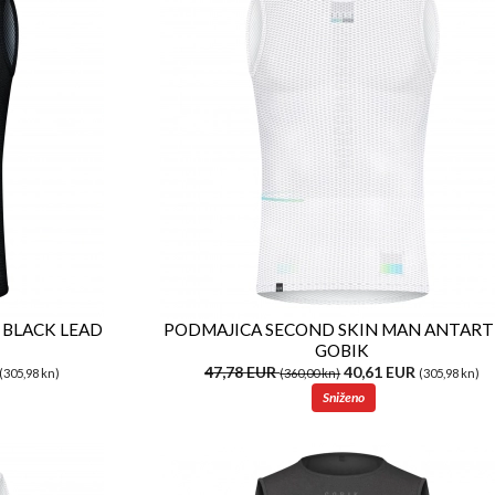
 BLACK LEAD
PODMAJICA SECOND SKIN MAN ANTART
GOBIK
47,78 EUR
40,61 EUR
(305,98 kn)
(360,00 kn)
(305,98 kn)
Sniženo