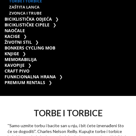
TORBE I TORBICE
ZAŠTITA LANCA
ZVONCA I TRUBE
BICIKLISTIČKA ODJEĆA
BICIKLISTIČKE CIPELE
NAOČALE
KACIGE
ŽIVOTNI STIL
BONKERS CYCLING MOB
KNJIGE
MEMORABILIJA
KAVOPIJE
CRAFT PIVO
FUNKCIONALNA HRANA
PREMIUM RENTALS
TORBE I TORBICE
''Samo uzmite torbu i bacite san u nju, i bit ćete iznenađeni što
će se dogoditi''. Charles Nelson Reilly. Kupujte torbe i torbice