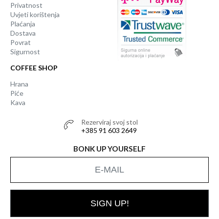
Privatnost
Uvjeti korištenja
Plaćanja
Dostava
Povrat
Sigurnost
COFFEE SHOP
Hrana
Piće
Kava
Rezerviraj svoj stol
+385 91 603 2649
BONK UP YOURSELF
SIGN UP!