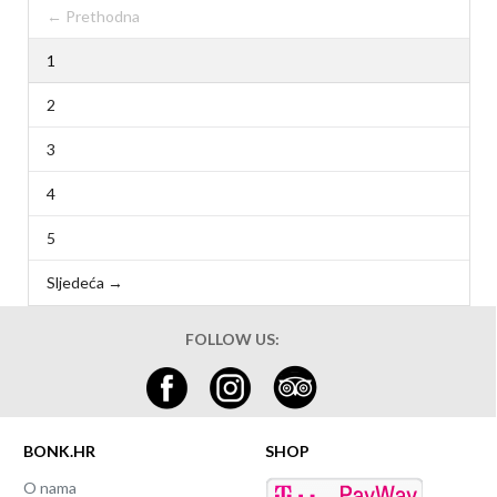
← Prethodna
1
2
3
4
5
Sljedeća →
FOLLOW US:
BONK.HR
SHOP
O nama