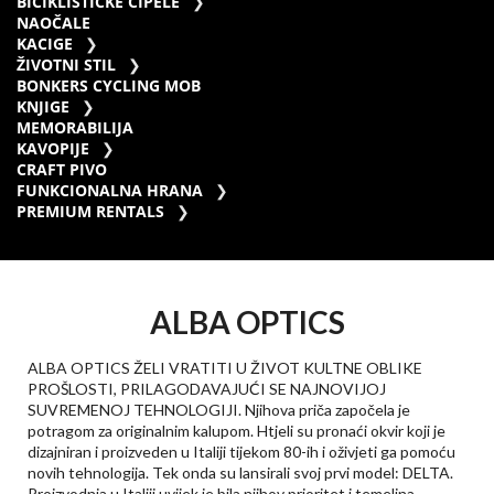
BICIKLISTIČKE CIPELE
NAOČALE
KACIGE
ŽIVOTNI STIL
BONKERS CYCLING MOB
KNJIGE
MEMORABILIJA
KAVOPIJE
CRAFT PIVO
FUNKCIONALNA HRANA
PREMIUM RENTALS
ALBA OPTICS
ALBA OPTICS ŽELI VRATITI U ŽIVOT KULTNE OBLIKE
PROŠLOSTI, PRILAGODAVAJUĆI SE NAJNOVIJOJ
SUVREMENOJ TEHNOLOGIJI. Njihova priča započela je
potragom za originalnim kalupom. Htjeli su pronaći okvir koji je
dizajniran i proizveden u Italiji tijekom 80-ih i oživjeti ga pomoću
novih tehnologija. Tek onda su lansirali svoj prvi model: DELTA.
Proizvodnja u Italiji uvijek je bila njihov prioritet i temeljna