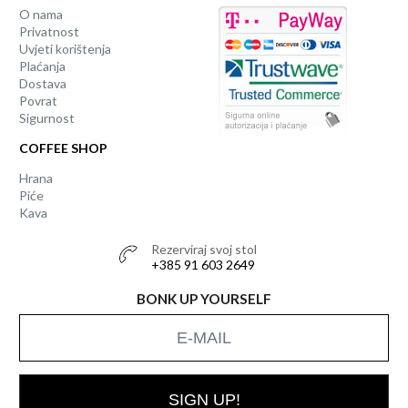
O nama
Privatnost
Uvjeti korištenja
Plaćanja
Dostava
Povrat
Sigurnost
COFFEE SHOP
Hrana
Piće
Kava
Rezerviraj svoj stol
+385 91 603 2649
BONK UP YOURSELF
SIGN UP!