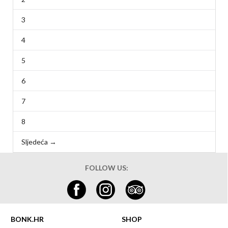
3
4
5
6
7
8
Sljedeća →
FOLLOW US:
BONK.HR
SHOP