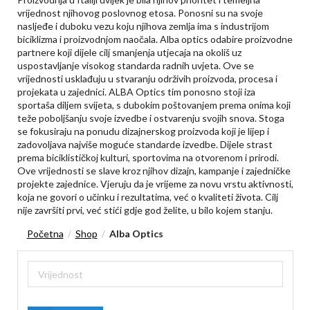
vrijednost njihovog poslovnog etosa. Ponosni su na svoje
nasljeđe i duboku vezu koju njihova zemlja ima s industrijom
biciklizma i proizvodnjom naočala. Alba optics odabire proizvodne
partnere koji dijele cilj smanjenja utjecaja na okoliš uz
uspostavljanje visokog standarda radnih uvjeta. Ove se
vrijednosti usklađuju u stvaranju održivih proizvoda, procesa i
projekata u zajednici. ALBA Optics tim ponosno stoji iza
sportaša diljem svijeta, s dubokim poštovanjem prema onima koji
teže poboljšanju svoje izvedbe i ostvarenju svojih snova. Stoga
se fokusiraju na ponudu dizajnerskog proizvoda koji je lijep i
zadovoljava najviše moguće standarde izvedbe. Dijele strast
prema biciklističkoj kulturi, sportovima na otvorenom i prirodi.
Ove vrijednosti se slave kroz njihov dizajn, kampanje i zajedničke
projekte zajednice. Vjeruju da je vrijeme za novu vrstu aktivnosti,
koja ne govori o učinku i rezultatima, već o kvaliteti života. Cilj
nije završiti prvi, već stići gdje god želite, u bilo kojem stanju.
Početna
Shop
Alba Optics
/
/