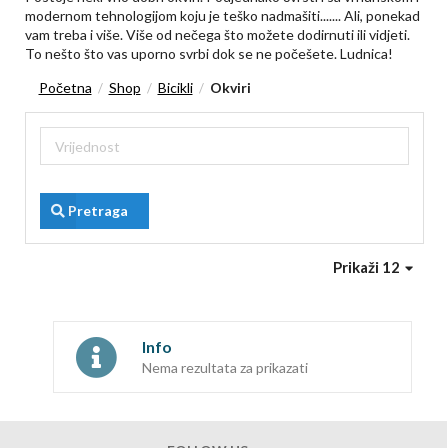
modernom tehnologijom koju je teško nadmašiti....... Ali, ponekad
vam treba i više. Više od nečega što možete dodirnuti ili vidjeti.
To nešto što vas uporno svrbi dok se ne počešete. Ludnica!
Početna
Shop
Bicikli
Okviri
/
/
/
Pretraga
Prikaži 12
Info
Nema rezultata za prikazati