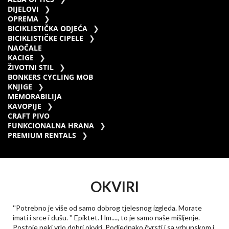
DIJELOVI
OPREMA
BICIKLISTIČKA ODJEĆA
BICIKLISTIČKE CIPELE
NAOČALE
KACIGE
ŽIVOTNI STIL
BONKERS CYCLING MOB
KNJIGE
MEMORABILIJA
KAVOPIJE
CRAFT PIVO
FUNKCIONALNA HRANA
PREMIUM RENTALS
OKVIRI
''Potrebno je više od samo dobrog tjelesnog izgleda. Morate
imati i srce i dušu. '' Epiktet. Hm...., to je samo naše mišljenje.
Postoje neki vrlo dobri okviri. Podjednako čvrsti i sa vrhunskom i