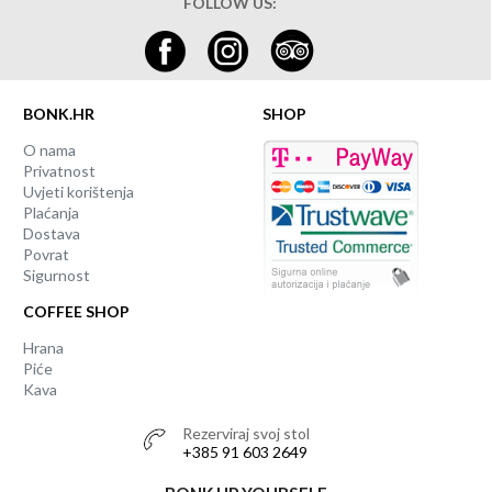
FOLLOW US:
BONK.HR
SHOP
O nama
Privatnost
Uvjeti korištenja
Plaćanja
Dostava
Povrat
Sigurnost
COFFEE SHOP
Hrana
Piće
Kava
Rezerviraj svoj stol
+385 91 603 2649