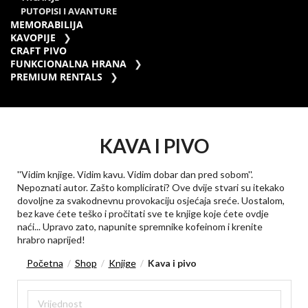
PUTOPISI I AVANTURE
MEMORABILIJA
KAVOPIJE
CRAFT PIVO
FUNKCIONALNA HRANA
PREMIUM RENTALS
KAVA I PIVO
''Vidim knjige. Vidim kavu. Vidim dobar dan pred sobom''.
Nepoznati autor. Zašto komplicirati? Ove dvije stvari su itekako
dovoljne za svakodnevnu provokaciju osjećaja sreće. Uostalom,
bez kave ćete teško i pročitati sve te knjige koje ćete ovdje
naći... Upravo zato, napunite spremnike kofeinom i krenite
hrabro naprijed!
Početna
Shop
Knjige
Kava i pivo
/
/
/