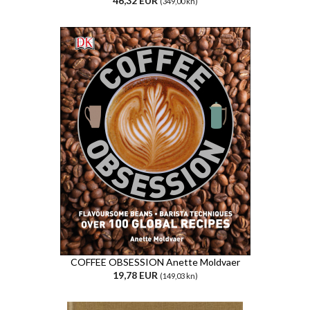
46,32 EUR
(349,00 kn)
COFFEE OBSESSION Anette Moldvaer
19,78 EUR
(149,03 kn)