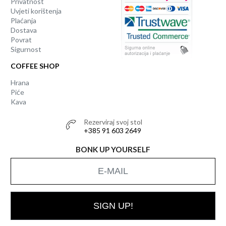
Privatnost
Uvjeti korištenja
Plaćanja
Dostava
Povrat
Sigurnost
COFFEE SHOP
Hrana
Piće
Kava
Rezerviraj svoj stol
+385 91 603 2649
BONK UP YOURSELF
SIGN UP!