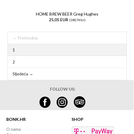
HOME BREW BEER Greg Hughes
25,05 EUR
(188,74 kn)
← Prethodna
1
2
Sljedeća →
FOLLOW US:
BONK.HR
SHOP
O nama