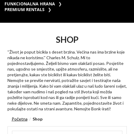
FUNKCIONALNA HRANA
PREMIUM RENTALS
SHOP
''Život je poput bicikla s deset brzina. Većina nas ima brzine koje
nikada ne koristimo.'' Charles M. Schulz. Mi to
pojednostavljujemo. Željeli bismo vam olakšati posao. Posjetite
nas, ugodno se smjestite, upijte atmosferu, razmislite, ali ne
pretjerujte, kakav ste biciklist ili kakav biciklist želite biti.
Nemojte se previše nervirati, potražite savjet i testirajte naša
znanja i mišljenja. Kako bi vam olakšali ulaz u naš ludo šareni svijet,
također vam nudimo i naš pogled na stil života koji možda
poželite isprobati kod nas ili ga radije ponijeti kući. Sve ili samo
neke dijelove. Ne smeta nam. Zapamtite, pojednostavite život i
pokušajte ostati na strani avanture. Nemojte Bonk-irati!
Početna
Shop
/