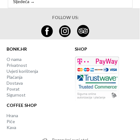
Sljedeća →
FOLLOW US:
BONK.HR
SHOP
O nama
Privatnost
Uvjeti korištenja
Plaćanja
Dostava
Povrat
Sigurnost
COFFEE SHOP
Hrana
Piće
Kava
Rezerviraj svoj stol