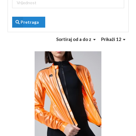
Pretraga
Sortiraj
od a do z
Prikaži 12