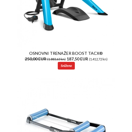
OSNOVNI TRENAŽER BOOST TACX®
250,00 EUR
187,50 EUR
(1.883,63 kn)
(1.412,72 kn)
Sniženo