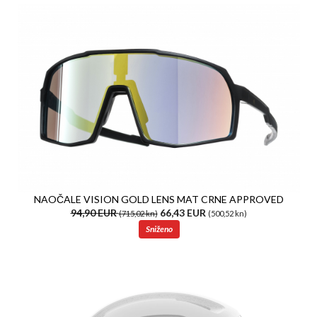
NAOČALE VISION GOLD LENS MAT CRNE APPROVED
94,90 EUR
66,43 EUR
(715,02 kn)
(500,52 kn)
Sniženo