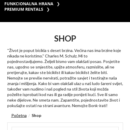
FUNKCIONALNA HRANA
PREMIUM RENTALS
SHOP
''Život je poput bicikla s deset brzina. Većina nas ima brzine koje
nikada ne koristimo.'' Charles M. Schulz. Mi to
pojednostavljujemo. Željeli bismo vam olakšati posao. Posjetite
nas, ugodno se smjestite, upijte atmosferu, razmislite, ali ne
pretjerujte, kakav ste biciklist ili kakav biciklist želite biti.
Nemojte se previše nervirati, potražite savjet i testirajte naša
znanja i mišljenja. Kako bi vam olakšali ulaz u naš ludo šareni svijet,
također vam nudimo i naš pogled na stil života koji možda
poželite isprobati kod nas ili ga radije ponijeti kući. Sve ili samo
neke dijelove. Ne smeta nam. Zapamtite, pojednostavite život i
pokušajte ostati na strani avanture. Nemojte Bonk-irati!
Početna
Shop
/