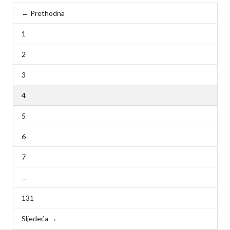
← Prethodna
1
2
3
4
5
6
7
…
131
Sljedeća →