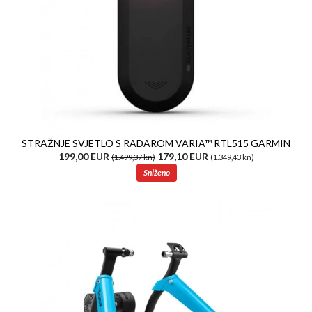
STRAŽNJE SVJETLO S RADAROM VARIA™ RTL515 GARMIN
199,00 EUR
179,10 EUR
(1.499,37 kn)
(1.349,43 kn)
Sniženo