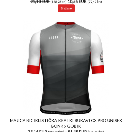
21,10 EUR
10,55 EUR
(158,98 kn)
(79,49 kn)
Sniženo
MAJICA BICIKLISTIČKA KRATKI RUKAVI CX PRO UNISEX
BONK x GOBIK
73,16 EUR
- 91,45 EUR
(551,22 kn)
(689,03 kn)