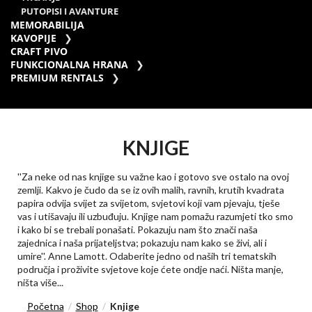
PUTOPISI I AVANTURE
MEMORABILIJA
KAVOPIJE
CRAFT PIVO
FUNKCIONALNA HRANA
PREMIUM RENTALS
KNJIGE
''Za neke od nas knjige su važne kao i gotovo sve ostalo na ovoj
zemlji. Kakvo je čudo da se iz ovih malih, ravnih, krutih kvadrata
papira odvija svijet za svijetom, svjetovi koji vam pjevaju, tješe
vas i utišavaju ili uzbuđuju. Knjige nam pomažu razumjeti tko smo
i kako bi se trebali ponašati. Pokazuju nam što znači naša
zajednica i naša prijateljstva; pokazuju nam kako se živi, ali i
umire''. Anne Lamott. Odaberite jedno od naših tri tematskih
područja i proživite svjetove koje ćete ondje naći. Ništa manje,
ništa više...
Početna
Shop
Knjige
/
/