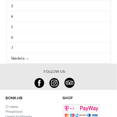
3
4
5
6
7
Sljedeća →
FOLLOW US:
BONK.HR
SHOP
O nama
Privatnost
Uvjeti korištenja