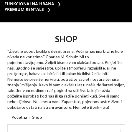
FUNKCIONALNA HRANA
PREMIUM RENTALS
SHOP
''Život je poput bicikla s deset brzina. Većina nas ima brzine koje
nikada ne koristimo.'' Charles M. Schulz. Mi to
pojednostavljujemo. Željeli bismo vam olakšati posao. Posjetite
nas, ugodno se smjestite, upijte atmosferu, razmislite, ali ne
pretjerujte, kakav ste biciklist ili kakav biciklist želite biti.
Nemojte se previše nervirati, potražite savjet i testirajte naša
znanja i mišljenja. Kako bi vam olakšali ulaz u naš ludo šareni svijet,
također vam nudimo i naš pogled na stil života koji možda
poželite isprobati kod nas ili ga radije ponijeti kući. Sve ili samo
neke dijelove. Ne smeta nam. Zapamtite, pojednostavite život i
pokušajte ostati na strani avanture. Nemojte Bonk-irati!
Početna
Shop
/