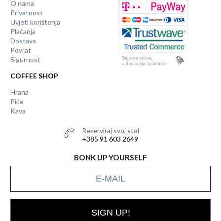
O nama
Privatnost
Uvjeti korištenja
Plaćanja
Dostava
Povrat
Sigurnost
COFFEE SHOP
Hrana
Piće
Kava
Rezerviraj svoj stol
+385 91 603 2649
BONK UP YOURSELF
SIGN UP!